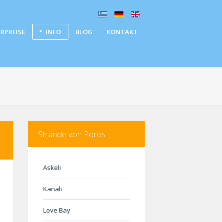
RPREISE
INFO
BLOG
KONTAKT
Strände von Poros
Askeli
Kanali
Love Bay