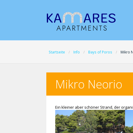
Startseite
Info
Bays of Poros
Mikro 
Mikro Neorio
Ein kleiner aber schöner Strand, der organis