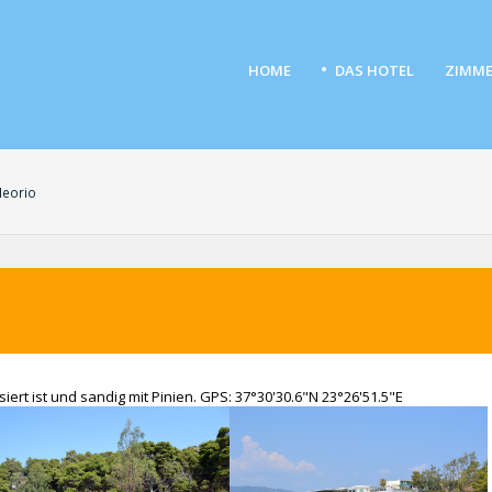
HOME
DAS HOTEL
ZIMME
Neorio
iert ist und sandig mit Pinien. GPS: 37°30'30.6"N 23°26'51.5"E