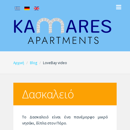
Αρχική
Blog
LoveBay video
Δασκαλειό
Το Δασκαλειό είναι ένα πανέμορφο μικρό
νησάκι, δίπλα στον Πόρο.