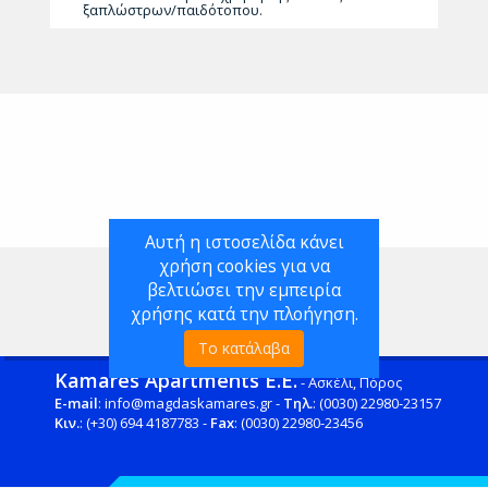
ξαπλώστρων/παιδότοπου.
Αυτή η ιστοσελίδα κάνει
χρήση cookies για να
βελτιώσει την εμπειρία
χρήσης κατά την πλοήγηση.
Το κατάλαβα
Kamares Apartments Ε.Ε.
- Ασκέλι, Πόρος
E-mail
: info@magdaskamares.gr -
Τηλ.
: (0030) 22980-23157
Κιν.
: (+30) 694 4187783 -
Fax
: (0030) 22980-23456