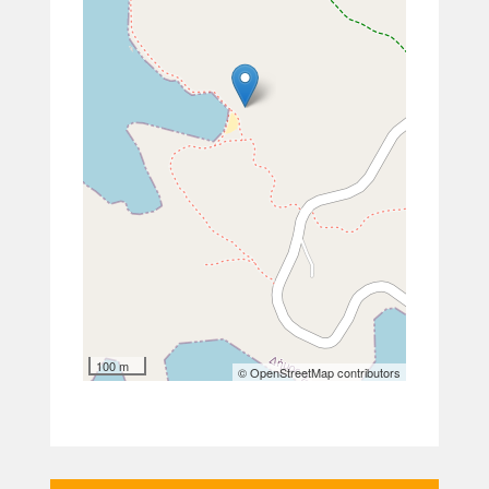
100 m
© OpenStreetMap contributors