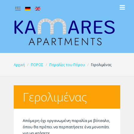
Αρχική
ΠΟΡΟΣ
Παραλίες του Πόρου
Γερολιμένας
Blog...
Προσφορά Απριλίου-Μαΐου
Γερολιμένας
Προσφορές διαμονής όλη τη περίοδο
Απόμερη όχι οργανωμένη παραλία με βότσαλο,
όπου θα πρέπει να περπατήσετε ένα μονοπάτι
για να φτάσετε.