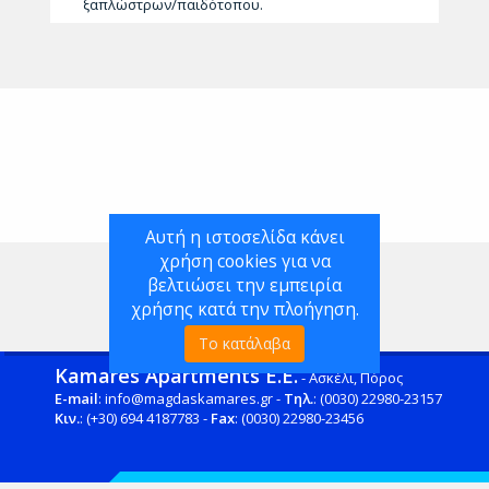
ξαπλώστρων/παιδότοπου.
Αυτή η ιστοσελίδα κάνει
χρήση cookies για να
βελτιώσει την εμπειρία
χρήσης κατά την πλοήγηση.
Το κατάλαβα
Kamares Apartments Ε.Ε.
- Ασκέλι, Πόρος
E-mail
: info@magdaskamares.gr -
Τηλ.
: (0030) 22980-23157
Κιν.
: (+30) 694 4187783 -
Fax
: (0030) 22980-23456